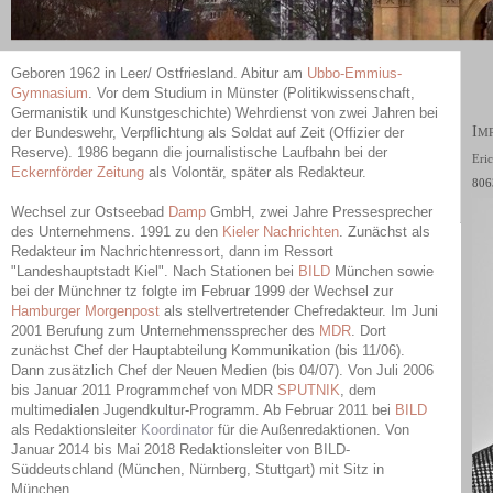
Geboren 1962 in Leer/ Ostfriesland. Abitur am
Ubbo-Emmius-
Gymnasium
. Vor dem Studium in Münster (Politikwissenschaft,
Germanistik und Kunstgeschichte) Wehrdienst von zwei Jahren bei
I
der Bundeswehr, Verpflichtung als Soldat auf Zeit (Offizier der
M
Reserve). 1986 begann die journalistische Laufbahn bei der
Eri
Eckernförder Zeitung
als Volontär, später als Redakteur.
806
Wechsel zur Ostseebad
Damp
GmbH, zwei Jahre Pressesprecher
des Unternehmens. 1991 zu den
Kieler Nachrichten
. Zunächst als
Redakteur im Nachrichtenressort, dann im Ressort
"Landeshauptstadt Kiel". Nach Stationen bei
BILD
München sowie
bei der Münchner tz folgte im Februar 1999 der Wechsel zur
Hamburger Morgenpost
als stellvertretender Chefredakteur. Im Juni
2001 Berufung zum Unternehmenssprecher des
MDR
. Dort
zunächst Chef der Hauptabteilung Kommunikation (bis 11/06).
Dann zusätzlich Chef der Neuen Medien (bis 04/07). Von Juli 2006
bis Januar 2011 Programmchef von MDR
SPUTNIK
, dem
multimedialen Jugendkultur-Programm. Ab Februar 2011 bei
BILD
als Redaktionsleiter
Koordinator
für die Außenredaktionen. Von
Januar 2014 bis Mai 2018 Redaktionsleiter von BILD-
Süddeutschland (München, Nürnberg, Stuttgart) mit Sitz in
München.